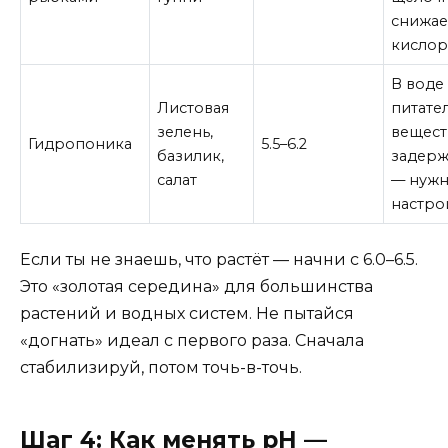
снижае
кислор
В воде
Листовая
питате
зелень,
вещест
Гидропоника
5.5–6.2
базилик,
задерж
салат
— нужн
настро
Если ты не знаешь, что растёт — начни с 6.0–6.5.
Это «золотая середина» для большинства
растений и водных систем. Не пытайся
«догнать» идеал с первого раза. Сначала
стабилизируй, потом точь-в-точь.
Шаг 4: Как менять pH —