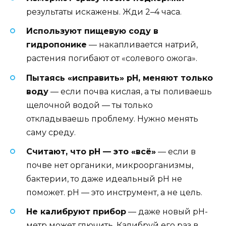
результаты искажены. Жди 2–4 часа.
Используют пищевую соду в
гидропонике
— накапливается натрий,
растения погибают от «солевого ожога».
Пытаясь «исправить» pH, меняют только
воду
— если почва кислая, а ты поливаешь
щелочной водой — ты только
откладываешь проблему. Нужно менять
саму среду.
Считают, что pH — это «всё»
— если в
почве нет органики, микроорганизмы,
бактерии, то даже идеальный pH не
поможет. pH — это инструмент, а не цель.
Не калибруют прибор
— даже новый pH-
метр может глючить. Калибруй его раз в