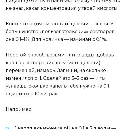
падает до 6.2. Ты в панике. Почему? Потому что
не знал, какая концентрация у твоей кислоты.
Концентрация кислоты и щёлочи — ключ. У
большинства «пользовательских» растворов
она 0.1–1%. Для новичка — начинай с 0.1%.
Простой способ: возьми 1 литр воды, добавь 1
каплю раствора кислоты (или щёлочи),
перемешай, измерь. Запиши, на сколько
изменился pH. Сделай это 3–5 раз — и ты
узнаешь, сколько капель тебе нужно на 0.1
единицы в 10 литрах.
Например:
1 капля = снижение pH на 0.1 в 5 л воды —