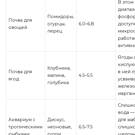
В этом
диапаз
Помидоры,
фосфор
Почва для
огурцы,
6.0–6.8
доступн
овощей
перец
микро
работа
активн
Ягоды 
кислую
Клубника,
Почва для
в ней 
малина,
4.5–5.5
ягод
усваив
голубика
железо
марган
Слишко
вода —
Аквариум с
Дискус,
для жа
тропическими
неоновые,
6.5–7.5
слишк
рыбками
гуппи
щелочн