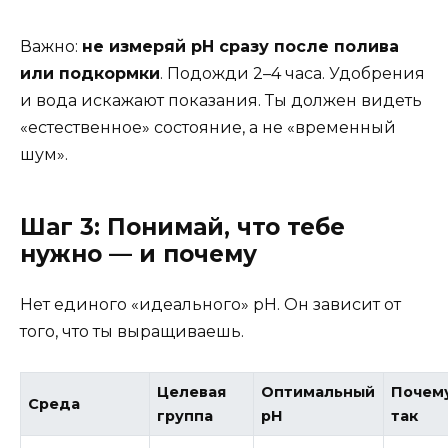
Важно:
не измеряй pH сразу после полива
или подкормки
. Подожди 2–4 часа. Удобрения
и вода искажают показания. Ты должен видеть
«естественное» состояние, а не «временный
шум».
Шаг 3: Понимай, что тебе
нужно — и почему
Нет единого «идеального» pH. Он зависит от
того, что ты выращиваешь.
Целевая
Оптимальный
Почем
Среда
группа
pH
так