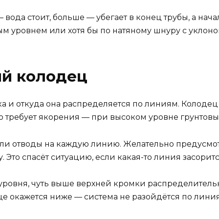
— вода стоит, больше — убегает в конец трубы, а нач
ым уровнем или хотя бы по натяному шнуру с уклон
й колодец
тика и откуда она распределяется по линиям. Колод
но требует якорения — при высоком уровне грунтовы
ли отводы на каждую линию. Желательно предусмот
 Это спасёт ситуацию, если какая-то линия засоритс
уровня, чуть выше верхней кромки распределительн
це окажется ниже — система не разойдётся по лини