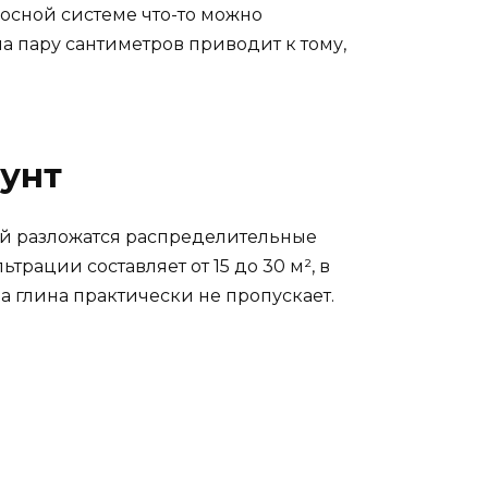
асосной системе что-то можно
а пару сантиметров приводит к тому,
рунт
рой разложатся распределительные
ации составляет от 15 до 30 м², в
 а глина практически не пропускает.