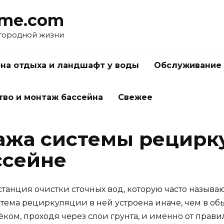
me.com
агородной жизни
на отдыха и ландшафт у воды
Обслуживание 
тво и монтаж бассейна
Свежее
ажа системы рецирк
ссейне
станция очистки сточных вод, которую часто назыв
ема рециркуляции в ней устроена иначе, чем в об
ком, проходя через слои грунта, и именно от прави