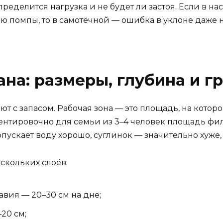
пределится нагрузка и не будет ли застоя. Если в н
 помпы, то в самотёчной — ошибка в уклоне даже н
на: размеры, глубина и г
т с запасом. Рабочая зона — это площадь, на кото
тировочно для семьи из 3–4 человек площадь фильтр
опускает воду хорошо, суглинок — значительно хуже,
ескольких слоёв:
вия — 20–30 см на дне;
20 см;