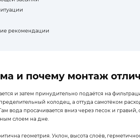
 ситуации
ские рекомендации
ема и почему монтаж отли
ается и затем принудительно подаётся на фильтрац
спределительный колодец, а оттуда самотёком расх
ам вода просачивается вниз через песок и гравий,
ным слоем на дне.
ритична геометрия. Уклон, высота слоёв, герметичн