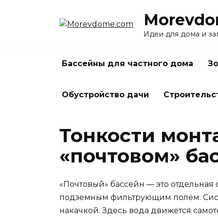
Перейти
Morevdo
к
содержанию
Идеи для дома и з
Бассейны для частного дома
Зо
Обустройство дачи
Строительс
Тонкости монт
«почтовом» ба
«Почтовый» бассейн — это отдельная 
подземным фильтрующим полем. Сист
накачкой. Здесь вода движется самотё