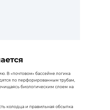
чается
ию. В «почтовом» бассейне логика
одятся по перфорированным трубам,
 очищаясь биологическим слоем на
ость колодца и правильная обсыпка