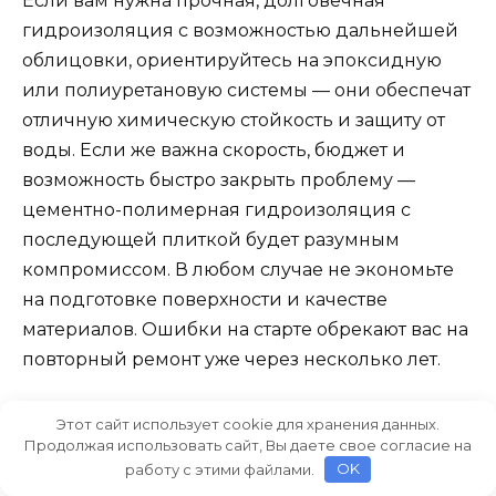
Если вам нужна прочная, долговечная
гидроизоляция с возможностью дальнейшей
облицовки, ориентируйтесь на эпоксидную
или полиуретановую системы — они обеспечат
отличную химическую стойкость и защиту от
воды. Если же важна скорость, бюджет и
возможность быстро закрыть проблему —
цементно-полимерная гидроизоляция с
последующей плиткой будет разумным
компромиссом. В любом случае не экономьте
на подготовке поверхности и качестве
материалов. Ошибки на старте обрекают вас на
повторный ремонт уже через несколько лет.
И помните: выбор технологии зависит не
Этот сайт использует cookie для хранения данных.
Продолжая использовать сайт, Вы даете свое согласие на
только от «смотрится ли красиво» и не только
работу с этими файлами.
OK
от цены. Важнее — как система ведёт себя в