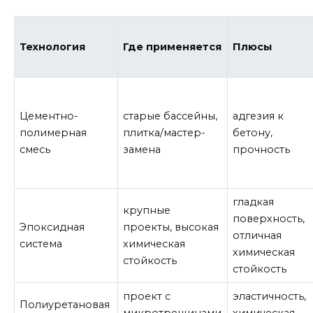
Технология
Где применяется
Плюсы
Цементно-
старые бассейны,
адгезия к
полимерная
плитка/мастер-
бетону,
смесь
замена
прочность
гладкая
крупные
поверхность,
Эпоксидная
проекты, высокая
отличная
система
химическая
химическая
стойкость
стойкость
проект с
эластичность,
Полиуретановая
микротрещинами
химическая