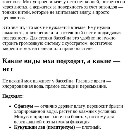
контроля. Мох устроен иначе: у него нет корней, питается он
через листья, а держится за поверхность за счет ризоидов —
тонких нитей, которые не впитывают влагу, а просто
цепляются.
Это значит, что мох не нуждается в земле. Ему нужна
влажность, притенение или рассеянный свет и подходящая
поверхность. Для стенки бассейна это удобно: не нужно
строить громоздкую систему с субстратом, достаточно
закрепить мох на панели или прямо на стене.
Какие виды мха подходят, а какие —
нет
Не всякий мох выживет у бассейна. Главные враги —
хлорированная вода, прямое солнце и пересыхание.
Подходят:
Сфагнум
— отлично держит влагу, переносит брызги
хлорированной воды, растет во влажных условиях.
Минус: в природе растет на болотах, поэтому для
вертикальной стены нужна фиксация.
Кукушкин лен (политрихум)
— плотный,