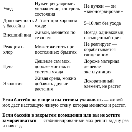
Нужен регулярный:
Не нужен — он
Уход
увлажнение, контроль
«законсервирован»
состояния
Долговечность
2–5 лет при хорошем
5–10 лет без ухода
у бассейна
уходе
Живой, меняется по
Всегда одинаковый,
Внешний вид
сезонам
насыщенный цвет
Не реагирует —
Реакция на
Может желтеть при
обрабатывается
хлор
постоянных брызгах
глицерином
Дешевле сам мох,
Дороже материал,
Цена
дороже монтаж и
дешевле
система ухода
эксплуатация
Живая среда, можно
Декоративный
Экология
добавить другие
элемент, не растет
растения
Если бассейн на улице и вы готовы ухаживать
— живой
мох даст настоящую живую стену, которая меняется и растет.
Если бассейн в закрытом помещении или вы не хотите
заморачиваться
— стабилизированный мох решит задачу раз
и навсегда.