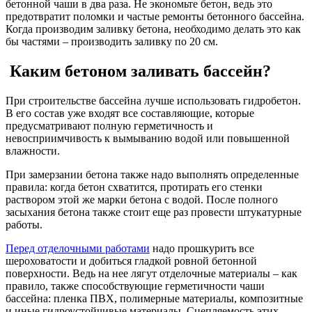
бетонной чаши в два раза. Не экономьте бетон, ведь это
предотвратит поломки и частые ремонты бетонного бассейна.
Когда производим заливку бетона, необходимо делать это как
бы частями – производить заливку по 20 см.
Каким бетоном заливать бассейн?
При строительстве бассейна лучше использовать гидробетон.
В его состав уже входят все составляющие, которые
предусматривают полную герметичность и
невосприимчивость к вымыванию водой или повышенной
влажности.
При замерзании бетона также надо выполнять определенные
правила: когда бетон схватится, протирать его стенки
раствором этой же марки бетона с водой. После полного
засыхания бетона также стоит еще раз провести штукатурные
работы.
Перед отделочными работами
надо прошкурить все
шероховатости и добиться гладкой ровной бетонной
поверхности. Ведь на нее лягут отделочные материалы – как
правило, также способствующие герметичности чаши
бассейна: пленка ПВХ, полимерные материалы, композитные
и иные гидроустойчивые материалы. Сцепляемость этих