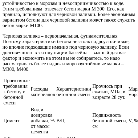
устойчивостью к морозам и невосприимчивостью к воде.
Этим требованиям отвечает бетон марки М 300. Его, как
правило, используют для черновой заливки. Более экономным
вариантом бетона для черновой заливки может также служить
бетон марки М100.
Черновая заливка – первоначальная, фундаментальная.
Поэтому характеристики бетона не столь гидроустойчивые,
но вполне подходящие именно под черновую заливку. Если
долговечность в эксплуатации бассейна – важный для вас
фактор и экономить на этом вы не собираетесь, то надо
рассматривать более гидро- и морозоустойчивые марки –
М300, М400.
Проектвные
требования
Прочнось при
Расходы
Характеристики
Мар
к бетону и
сжатии, МПа, в
материалов
бетонной смеси
мор
бетонной
возрасте 28 сут.
смеси
Вид и
дозировка
Подвижность
Цемент
добавки, %
В/Ц
бетонной смеси,
V, %
от массы
см
цемента