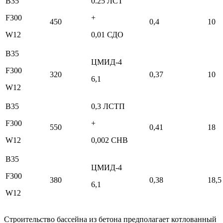
B35
0.25 ЛСТ
F300
+
450
0,4
10
W12
0,01 СДО
B35
ЦМИД-4
F300
320
0,37
10
6,1
W12
B35
0,3 ЛСТП
F300
+
550
0,41
18
W12
0,002 СНВ
B35
ЦМИД-4
F300
380
0,38
18,5
6,1
W12
Строительство бассейна из бетона предполагает котлованный