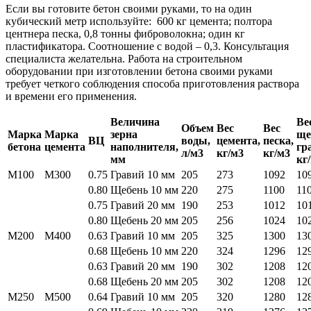
Если вы готовите бетон своими руками, то на один
кубический метр используйте: 600 кг цемента; полтора
центнера песка, 0,8 тонны фиброволокна; один кг
пластификатора. Соотношение с водой – 0,3. Консультация
специалиста желательна. Работа на строительном
оборудовании при изготовлении бетона своими руками
требует четкого соблюдения способа приготовления раствора
и времени его применения.
Величина
Ве
Объем
Вес
Вес
Марка
Марка
зерна
ще
ВЦ
воды,
цемента,
песка,
бетона
цемента
наполнителя,
гр
л/м3
кг/м3
кг/м3
мм
кг
М100
М300
0.75
Гравий 10 мм
205
273
1092
10
0.80
Щебень 10 мм
220
275
1100
11
0.75
Гравий 20 мм
190
253
1012
10
0.80
Щебень 20 мм
205
256
1024
10
М200
М400
0.63
Гравий 10 мм
205
325
1300
13
0.68
Щебень 10 мм
220
324
1296
12
0.63
Гравий 20 мм
190
302
1208
12
0.68
Щебень 20 мм
205
302
1208
12
М250
М500
0.64
Гравий 10 мм
205
320
1280
12