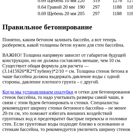
0.69
Щебень 10 мм
220
319
1276
12
0.64
Гравий 20 мм
190
297
1188
11
0.69
Щебень 20 мм
205
297
1188
11
Правильное бетонирование
Понятно, каким бетоном заливать бассейн, а вот теперь
разберемся, какой толщины бетон нужен для стен бассейна.
ВАЖНО! Толщина напрямую зависит от габаритов будущей
конструкции, но не должна составлять меньше, чем 10 см.
Существует общая формула для расчета —
(3.1415926*R2*Глубину)*2/10 = см. Толщина стенок бетона в
чаше бассейна должна выдержать давление воды с одной
стороны, давление плотного грунта – с другой.
Когда мы устанавливаем опалубки
и сетки для бетонирования
стенок бассейна, то надо учитывать размеры самой чаши, в
связи с этим будем бетонировать и стенки. Специалисты
рекомендуют ширину стенки бетонного бассейна – не менее
20-ти см, это поможет избегать внешних воздействий
грунтовых вод и предотвратит быстрые перекосы и поломки
стен. Если грунтовые воды подходят близко к основанию и
стенкам бассейна, то рекомендуется увеличить ширину стенок