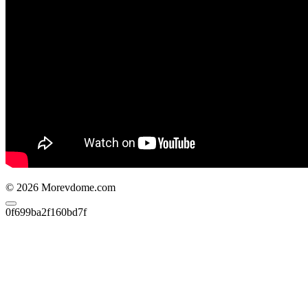
© 2026 Morevdome.com
0f699ba2f160bd7f