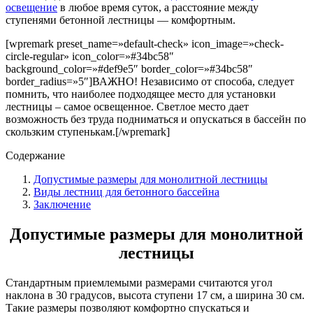
освещение
в любое время суток, а расстояние между
ступенями бетонной лестницы — комфортным.
[wpremark preset_name=»default-check» icon_image=»check-
circle-regular» icon_color=»#34bc58″
background_color=»#def9e5″ border_color=»#34bc58″
border_radius=»5″]ВАЖНО! Независимо от способа, следует
помнить, что наиболее подходящее место для установки
лестницы – самое освещенное. Светлое место дает
возможность без труда подниматься и опускаться в бассейн по
скользким ступенькам.[/wpremark]
Содержание
Допустимые размеры для монолитной лестницы
Виды лестниц для бетонного бассейна
Заключение
Допустимые размеры для монолитной
лестницы
Стандартным приемлемыми размерами считаются угол
наклона в 30 градусов, высота ступени 17 см, а ширина 30 см.
Такие размеры позволяют комфортно спускаться и