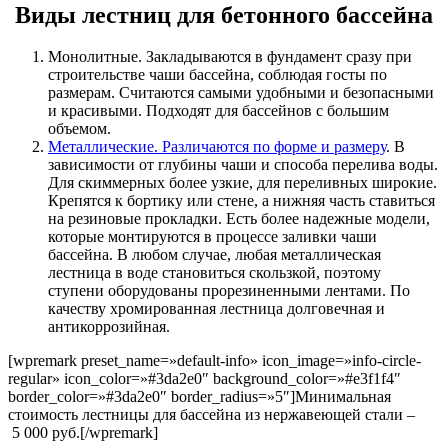
Виды лестниц для бетонного бассейна
Монолитные. Закладываются в фундамент сразу при
строительстве чаши бассейна, соблюдая госты по
размерам. Считаются самыми удобными и безопасными
и красивыми. Подходят для бассейнов с большим
объемом.
Металлические. Различаются по форме и размеру
. В
зависимости от глубины чаши и способа перелива воды.
Для скиммерных более узкие, для переливных широкие.
Крепятся к бортику или стене, а нижняя часть ставиться
на резиновые прокладки. Есть более надежные модели,
которые монтируются в процессе заливки чаши
бассейна. В любом случае, любая металлическая
лестница в воде становиться скользкой, поэтому
ступени оборудованы прорезиненными лентами. По
качеству хромированная лестница долговечная и
антикоррозийная.
[wpremark preset_name=»default-info» icon_image=»info-circle-
regular» icon_color=»#3da2e0″ background_color=»#e3f1f4″
border_color=»#3da2e0″ border_radius=»5″]Минимальная
стоимость лестницы для бассейна из нержавеющей стали –
5 000 руб.[/wpremark]