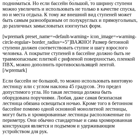
подниматься. Но если бассейн большой, то ширину ступени
можно увеличить и использовать не только в качестве спуска,
но и места отдыха. К тому же внешний вид ступеней может
быть самым разнообразным от полукруглых и прямоугольных,
до различных замысловатых изогнутых форм.
[wpremark preset_name=»default-warning» icon_image=»warning-
circle-regular» border_radius=»5″]
ВАЖНО!
Размер бетонной
ступени должен соответствовать ступне и шагу взрослого
человека. А покрытие ступеней в бассейне должно быть не
травмоопасным: плиткой с рифленой поверхностью, пленкой
ПВХ, можно дополнить противоскользящей лентой.
[/wpremark]
Если бассейн не большой, то можно использовать винтовую
лестницу или с углом наклона 45 градусов. Это предел
допустимого угла. Но такая лестница должна быть
оборудована поручнями. Любая, даже самая безопасная
лестница обязана освещаться ночью. Кроме того в бетонном
бассейне помимо одной основной монолитной лестницы,
могут быть и хромированные лестницы расположенные по
периметру. Они обычно стандартные и сама хромированная
конструкция является и подъемом и удерживающим
устройством для рук.