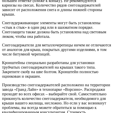
большей отметке (ближе к коньку). Не рекомендуются
карнизы на свесах. Количество рядов снегозадержателей
зависит от расположения снега и длины нижней стороны
крыши.
Снегоудерживающие элементы могут быть установлены
«стык в стык» в один ряд или в шахматном порядке.
Снегозащита также должна быть установлена ​​над световым
люком, чтобы она работала.
Снегозадержатели для металлочерепицы ничем не отличаются
от аналогов для крыш, покрытых другими изделиями, в том
числе битумной черепицей.
Кронштейны специально разработаны для установки
трубчатых снегозадержателей на крышах такого типа.
Закрепите скобу на шве болтом. Кронштейн полностью
оцинкован и окрашен.
Производство снегозадержателей расположено на территории
завода «Гранд Лайн» в технопарке «Ворсино». Распродажи
проходят во всех офисах – выбирайте свой. Самостоятельно
прикинуть количество снегозадержателя, необходимого для
крыши вашего жилища, несложно. Но если у вас возникнут
проблемы, вы всегда можете обратиться за помощью к
квалифицированным консультантам. Стоимость