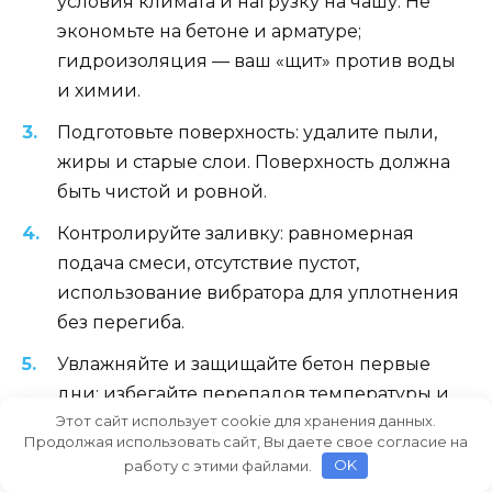
условия климата и нагрузку на чашу. Не
экономьте на бетоне и арматуре;
гидроизоляция — ваш «щит» против воды
и химии.
Подготовьте поверхность: удалите пыли,
жиры и старые слои. Поверхность должна
быть чистой и ровной.
Контролируйте заливку: равномерная
подача смеси, отсутствие пустот,
использование вибратора для уплотнения
без перегиба.
Увлажняйте и защищайте бетон первые
дни: избегайте перепадов температуры и
Этот сайт использует cookie для хранения данных.
резкого высыхания. Плотное укрытие и
Продолжая использовать сайт, Вы даете свое согласие на
равномерное увлажнение — залог
работу с этими файлами.
OK
прочности и минимальной усадки.