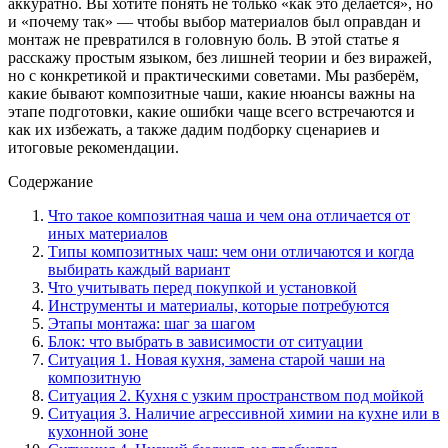
аккуратно. Вы хотите понять не только «как это делается», но
и «почему так» — чтобы выбор материалов был оправдан и
монтаж не превратился в головную боль. В этой статье я
расскажу простым языком, без лишней теории и без виражей,
но с конкретикой и практическими советами. Мы разберём,
какие бывают композитные чаши, какие нюансы важны на
этапе подготовки, какие ошибки чаще всего встречаются и
как их избежать, а также дадим подборку сценариев и
итоговые рекомендации.
Содержание
Что такое композитная чаша и чем она отличается от
иных материалов
Типы композитных чаш: чем они отличаются и когда
выбирать каждый вариант
Что учитывать перед покупкой и установкой
Инструменты и материалы, которые потребуются
Этапы монтажа: шаг за шагом
Блок: что выбрать в зависимости от ситуации
Ситуация 1. Новая кухня, замена старой чаши на
композитную
Ситуация 2. Кухня с узким пространством под мойкой
Ситуация 3. Наличие агрессивной химии на кухне или в
кухонной зоне