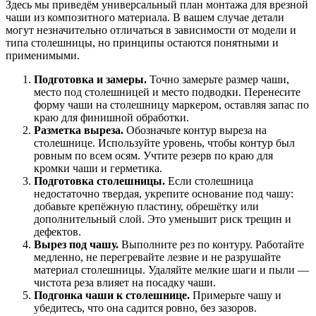
Здесь мы приведём универсальный план монтажа для врезной
чаши из композитного материала. В вашем случае детали
могут незначительно отличаться в зависимости от модели и
типа столешницы, но принципы остаются понятными и
применимыми.
Подготовка и замеры.
Точно замерьте размер чаши,
место под столешницей и место подводки. Перенесите
форму чаши на столешницу маркером, оставляя запас по
краю для финишной обработки.
Разметка выреза.
Обозначьте контур выреза на
столешнице. Используйте уровень, чтобы контур был
ровным по всем осям. Учтите резерв по краю для
кромки чаши и герметика.
Подготовка столешницы.
Если столешница
недостаточно твердая, укрепите основание под чашу:
добавьте крепёжную пластину, обрешётку или
дополнительный слой. Это уменьшит риск трещин и
дефектов.
Вырез под чашу.
Выполните рез по контуру. Работайте
медленно, не перегревайте лезвие и не разрушайте
материал столешницы. Удаляйте мелкие шаги и пыли —
чистота реза влияет на посадку чаши.
Подгонка чаши к столешнице.
Примерьте чашу и
убедитесь, что она садится ровно, без зазоров.