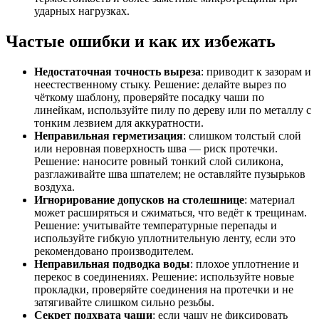
ударных нагрузках.
Частые ошибки и как их избежать
Недостаточная точность выреза
: приводит к зазорам и
неестественному стыку. Решение: делайте вырез по
чёткому шаблону, проверяйте посадку чаши по
линейкам, используйте пилу по дереву или по металлу с
тонким лезвием для аккуратности.
Неправильная герметизация
: слишком толстый слой
или неровная поверхность шва — риск протечки.
Решение: наносите ровный тонкий слой силикона,
разглаживайте шва шпателем; не оставляйте пузырьков
воздуха.
Игнорирование допусков на столешнице
: материал
может расширяться и сжиматься, что ведёт к трещинам.
Решение: учитывайте температурные перепады и
используйте гибкую уплотнительную ленту, если это
рекомендовано производителем.
Неправильная подводка воды
: плохое уплотнение и
перекос в соединениях. Решение: используйте новые
прокладки, проверяйте соединения на протечки и не
затягивайте слишком сильно резьбы.
Секрет подхвата чаши
: если чашу не фиксировать