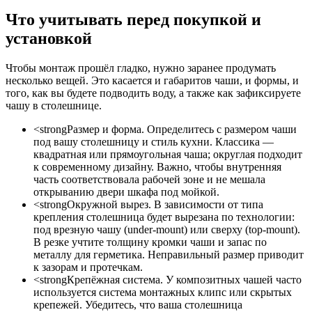
Что учитывать перед покупкой и
установкой
Чтобы монтаж прошёл гладко, нужно заранее продумать
несколько вещей. Это касается и габаритов чаши, и формы, и
того, как вы будете подводить воду, а также как зафиксируете
чашу в столешнице.
<strongРазмер и форма. Определитесь с размером чаши
под вашу столешницу и стиль кухни. Классика —
квадратная или прямоугольная чаша; округлая подходит
к современному дизайну. Важно, чтобы внутренняя
часть соответствовала рабочей зоне и не мешала
открыванию двери шкафа под мойкой.
<strongОкружной вырез. В зависимости от типа
крепления столешница будет вырезана по технологии:
под врезную чашу (under-mount) или сверху (top-mount).
В резке учтите толщину кромки чаши и запас по
металлу для герметика. Неправильный размер приводит
к зазорам и протечкам.
<strongКрепёжная система. У композитных чашей часто
используется система монтажных клипс или скрытых
крепежей. Убедитесь, что ваша столешница