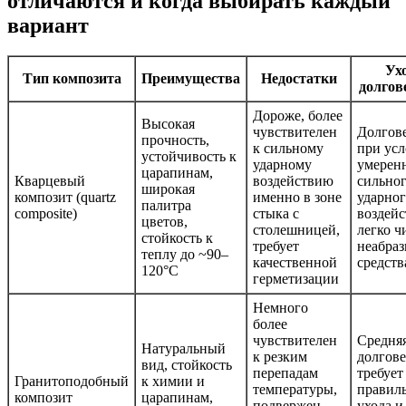
отличаются и когда выбирать каждый
вариант
Ухо
Тип композита
Преимущества
Недостатки
долгов
Дороже, более
Высокая
чувствителен
Долгов
прочность,
к сильному
при ус
устойчивость к
ударному
умерен
царапинам,
Кварцевый
воздействию
сильно
широкая
композит (quartz
именно в зоне
ударно
палитра
composite)
стыка с
воздейс
цветов,
столешницей,
легко ч
стойкость к
требует
неабра
теплу до ~90–
качественной
средст
120°C
герметизации
Немного
более
чувствителен
Средня
Натуральный
к резким
долгове
вид, стойкость
перепадам
требует
Гранитоподобный
к химии и
температуры,
правил
композит
царапинам,
подвержен
ухода и