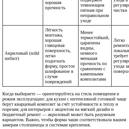
хорошая
темнеющим
регуля
прочность
пятнам при
чистки
неправильном
уходе
Лёгкость
Менее
монтажа,
термостойкий,
хорошая
Легко
царапины
глянцевая
ремонт
видны,
поверхность,
локальн
Акриловый (solid
немного
легко
требует
surface)
меньшая
подогнать
регуляр
прочность по
форму, простое
ухода з
сравнению с
шлифование в
поверх
каменными
случае
композитами
повреждений
Когда выбираете — ориентируйтесь на стиль помещения и
режим эксплуатации: для кухни с интенсивной готовкой чаще
берут кварцевый композит за счёт устойчивости к теплу и
порезам; для интерьеров с акцентом на мягкий дизайн и
бюджетный ремонт — акриловый может быть разумным
вариантом. Важно, чтобы форма чаши соответствовала вашим
замерам столешницы и системам крепления.