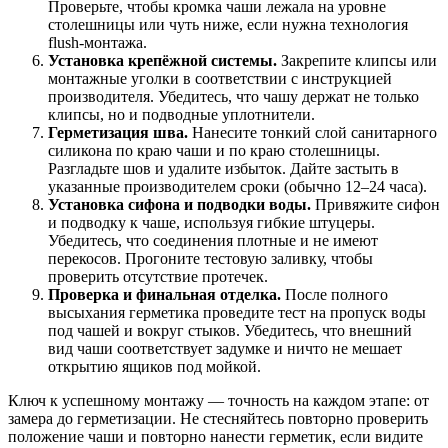
Проверьте, чтобы кромка чаши лежала на уровне
столешницы или чуть ниже, если нужна технология
flush-монтажа.
Установка крепёжной системы.
Закрепите клипсы или
монтажные уголки в соответствии с инструкцией
производителя. Убедитесь, что чашу держат не только
клипсы, но и подводные уплотнители.
Герметизация шва.
Нанесите тонкий слой санитарного
силикона по краю чаши и по краю столешницы.
Разгладьте шов и удалите избыток. Дайте застыть в
указанные производителем сроки (обычно 12–24 часа).
Установка сифона и подводки воды.
Привяжите сифон
и подводку к чаше, используя гибкие штуцеры.
Убедитесь, что соединения плотные и не имеют
перекосов. Прогоните тестовую заливку, чтобы
проверить отсутствие протечек.
Проверка и финальная отделка.
После полного
высыхания герметика проведите тест на пропуск воды
под чашей и вокруг стыков. Убедитесь, что внешний
вид чаши соответствует задумке и ничто не мешает
открытию ящиков под мойкой.
Ключ к успешному монтажу — точность на каждом этапе: от
замера до герметизации. Не стесняйтесь повторно проверить
положение чаши и повторно нанести герметик, если видите