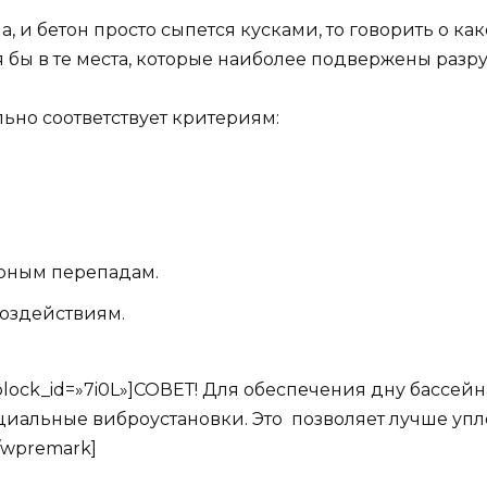
, и бетон просто сыпется кусками, то говорить о ка
я бы в те места, которые наиболее подвержены раз
льно соответствует критериям:
урным перепадам.
оздействиям.
 block_id=»7i0L»]СОВЕТ! Для обеспечения дну бассе
иальные виброустановки. Это позволяет лучше упло
[/wpremark]