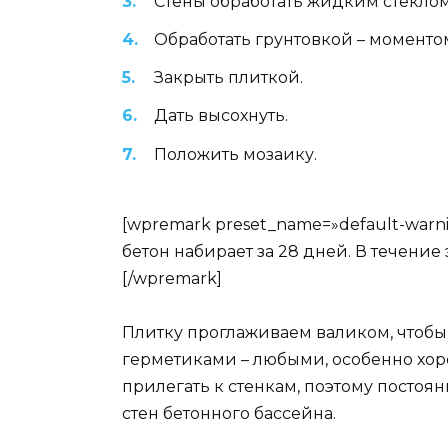
Стены обработать жидким стеклом
Обработать грунтовкой – момент
Закрыть плиткой.
Дать высохнуть.
Положить мозаику.
[wpremark preset_name=»default-warni
бетон набирает за 28 дней. В течение
[/wpremark]
Плитку проглаживаем валиком, чтобы 
герметиками – любыми, особенно хор
прилегать к стенкам, поэтому постоя
стен бетонного бассейна.