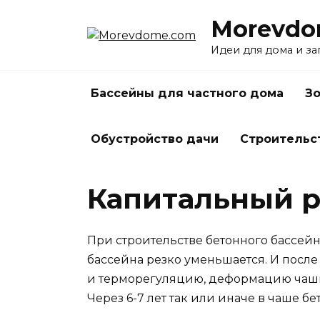
Перейти
Morevdo
к
содержанию
Идеи для дома и з
Бассейны для частного дома
Зо
Обустройство дачи
Строительс
Капитальный р
При строительстве бетонного бассейн
бассейна резко уменьшается. И посл
и терморегуляцию, деформацию чаши 
Через 6-7 лет так или иначе в чаше 