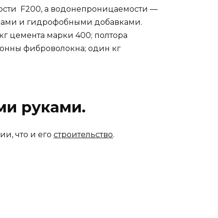
ости F200, а водонепроницаемости —
орами и гидрофобными добавками.
кг цемента марки 400; полтора
тонны фиброволокна; один кг
ми руками.
и, что и его
строительство
.