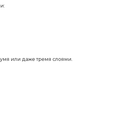
и:
умя или даже тремя слоями.
е