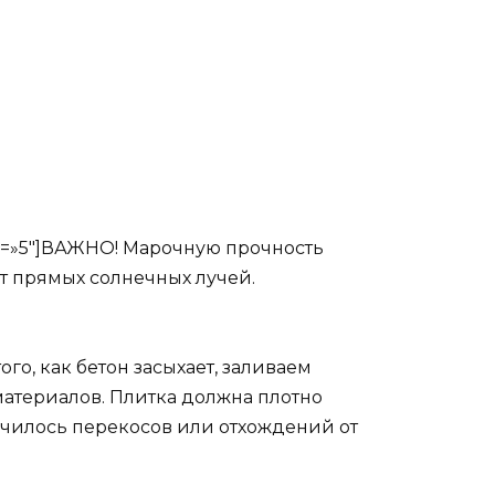
ius=»5″]ВАЖНО! Марочную прочность
от прямых солнечных лучей.
о, как бетон засыхает, заливаем
атериалов. Плитка должна плотно
лучилось перекосов или отхождений от