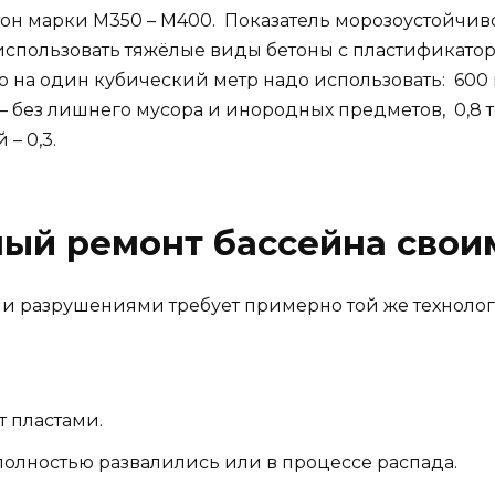
он марки М350 – М400. Показатель морозоустойчив
использовать тяжёлые виды бетоны с пластификат
то на один кубический метр надо использовать: 600 
– без лишнего мусора и инородных предметов, 0,8 
– 0,3.
ый ремонт бассейна свои
и разрушениями требует примерно той же технологи
т пластами.
 полностью развалились или в процессе распада.