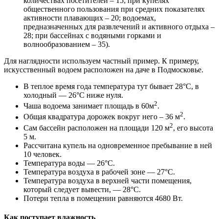
количествах посетителей – 15; при купелях
общественного пользования при средних показателях
активности плавающих – 20; водоемах,
предназначенных для развлечений и активного отдыха –
28; при бассейнах с водяными горками и
волнообразованием – 35).
Для наглядности используем частный пример. К примеру,
искусственный водоем расположен на даче в Подмосковье.
В теплое время года температура тут бывает 28°С, в
холодный — 26°С ниже нуля.
2
Чаша водоема занимает площадь в 60м
.
2
Общая квадратура дорожек вокруг него – 36 м
.
2
Сам бассейн расположен на площади 120 м
, его высота
5 м.
Рассчитана купель на одновременное пребывание в ней
10 человек.
Температура воды — 26°С.
Температура воздуха в рабочей зоне — 27°С.
Температура воздуха в верхней части помещения,
который следует вывести, — 28°С.
Потери тепла в помещении равняются 4680 Вт.
Как поступает влажность