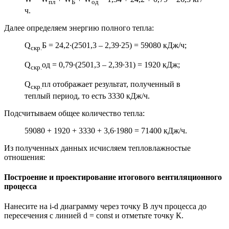
пл
Б
од
ч.
Далее определяем энергию полного тепла:
Q
Б = 24,2∙(2501,3 – 2,39∙25) = 59080 кДж/ч;
скр.
Q
од = 0,79∙(2501,3 – 2,39∙31) = 1920 кДж;
скр.
Q
пл отображает результат, полученный в
скр.
теплый период, то есть 3330 кДж/ч.
Подсчитываем общее количество тепла:
59080 + 1920 + 3330 + 3,6∙1980 = 71400 кДж/ч.
Из полученных данных исчисляем тепловлажностые
отношения:
Построение и проектирование итогового вентиляционного
процесса
Нанесите на i-d диаграмму через точку В луч процесса до
пересечения с линией d = const и отметьте точку К.