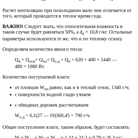
Расчет вентиляции при похолодании мало чем отличается от
того, который проводится в теплое время года.
ВАЖНО!
Следует знать, что относительная влажность в
таком случае будет равняться 50%, а d
= 10,8 г/кг. Остальные
в
параметры используются те же, что и по теплому сезону.
Определяем количество явного тепла:
Q
= Q
+ Q
+ Q
+ Q
= 620 + 400 + 1440 —
я
осв
пл
о.д
в
480 = 1980 Вт.
Количество поступаемой влаги:
от пловцов W
равно, как и в теплый сезон, 1340 г/ч;
пл
с поверхности водной глади узнаем
с обходных дорожек рассчитываем
W
= 6,1(27 — 19)360,45 = 790 г/ч.
о.д
Общее поступление влаги, таким образом, будет составлять:
W = W
+ W
+ W
= 1,34 + 24,2 + 0,79 = 26,3 кг/