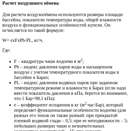
Расчет воздушного обмена
Для расчета воздухообмена используются размеры площади
бассейна, показатели температуры воды, общей влажности
воздуха и функциональных особенностей купели. Он
исчисляется по такой формуле:
W= exFxPb-PL, кг/ч.
Где:
2
F – квадратура чаши водоема в м
;
Pb – индекс давления паров воды в насыщенном
воздухе с учетом температурного показателя воды в
бассейне в Барах;
PL – индекс давления водяных паров при заданном
температурном режиме и влажности в Барах (если надо
ввести показатель давления в кПа, берется во внимание,
что 1 Бар=98,1 кПа);
2
е – коэффициент испарения в кг (м
∙час∙Бар), который
определяет функциональные особенности водоема (для
разных его типов он также разный: при прикрытой
пленкой водяной глади – 0,5; при ее неподвижности – 5;
небольших размерах чаши и незначительных