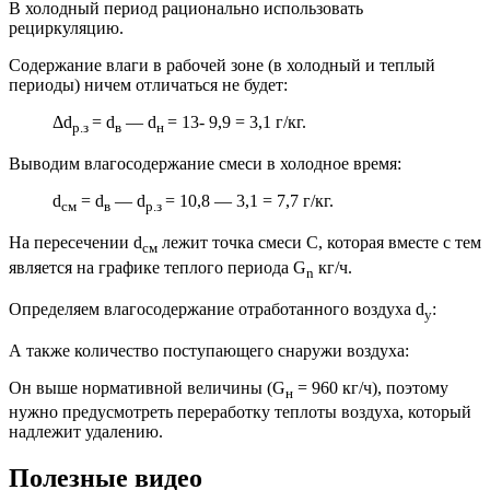
В холодный период рационально использовать
рециркуляцию.
Содержание влаги в рабочей зоне (в холодный и теплый
периоды) ничем отличаться не будет:
Δd
= d
— d
= 13- 9,9 = 3,1 г/кг.
р.з
в
н
Выводим влагосодержание смеси в холодное время:
d
= d
— d
= 10,8 — 3,1 = 7,7 г/кг.
см
в
р.з
На пересечении d
лежит точка смеси С, которая вместе с тем
см
является на графике теплого периода G
кг/ч.
n
Определяем влагосодержание отработанного воздуха d
:
у
А также количество поступающего снаружи воздуха:
Он выше нормативной величины (G
= 960 кг/ч), поэтому
н
нужно предусмотреть переработку теплоты воздуха, который
надлежит удалению.
Полезные видео