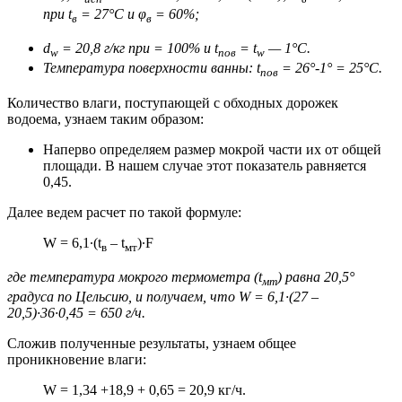
при t
= 27°С и φ
= 60%;
в
в
d
= 20,8 г/кг при = 100% и t
= t
— 1°С.
w
пов
w
Температура поверхности ванны: t
= 26°-1° = 25°С.
пов
Количество влаги, поступающей с обходных дорожек
водоема, узнаем таким образом:
Наперво определяем размер мокрой части их от общей
площади. В нашем случае этот показатель равняется
0,45.
Далее ведем расчет по такой формуле:
W = 6,1∙(t
– t
)∙F
в
мт
где температура мокрого термометра (t
) равна 20,5°
мт
градуса по Цельсию, и получаем, что W = 6,1∙(27 –
20,5)∙36∙0,45 = 650 г/ч.
Сложив полученные результаты, узнаем общее
проникновение влаги:
W = 1,34 +18,9 + 0,65 = 20,9 кг/ч.