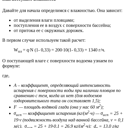
Давайте для начала определимся с влажностью. Она зависит:
от выделения влаги пловцами;
поступления ее в воздух с поверхности бассейна;
от притока ее с окружных дорожек.
В первом случае используем такой расчет:
W
= q∙N (1- 0,33) = 200∙10(1- 0,33) = 1340 г/ч.
пл
О поступающей влаге с поверхности водоема узнаем по
формуле:
где,
А – коэффициент, определяющий интенсивность
испарения с поверхности воды при наличии пловцов по
сравнению с тем, когда их нет (для водоемов
оздоровительного типа он составляет 1,5);
2
F — площадь водяной глади (она у нас 60 м
);
2
σ
— коэффициент испарения (кг/(м
∙ч) — σ
= 25 +
исп
исп
19∙v (подвижность воздуха над ванной бассейна, v = 0,1
2
м/с), σ
= 25 + 19∙0,1 = 26,9 кг/(м
∙ч); d
= 13,0 г/кг
исп
в