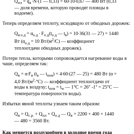
Q
= q
∙N∙(1 — 0,33) = 60∙10∙0,67 — 400 Вт (0,33
пл
я
— доля времени, которую проводят пловцы в
водоеме).
Теперь определяем теплоту, исходящую от обходных дорожек:
Q
= α
∙ F
(t
— t
) = 10∙36(31 — 27) = 1440
я.о.д
о.д
о.д
о.д
в
2
Вт (α
= 10 Вт/(м
/С) — коэффициент
о.д
теплоотдачи обходных дорожек).
Потери тепла, которыми сопровождается нагревание воды в
чаше, определяем так:
Q
= α∙F
(t
— t
) = 4∙60∙(27 — 25) = 480 Вт (α =
в
в
в
пов
2
4,0 Вт/(м
∙°С) — коэффициент теплоотдачи от
воды к воздуху; t
= t
— 1°С = 26° -1° = 25°С —
пов
w
температура поверхности воды).
Избытки явной теплоты узнаем таким образом:
Q
= Q
+ Q
+ Q
— Q
= 2200 + 400 + 1440
я
c.p.
пл
o.д
в
— 480 = 3560 Вт.
Как меняется воздухообмен в холодное время года