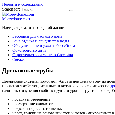
Перейти к содержанию
Search for:
Morevdome.com
Идеи для дома и загородной жизни
Бассейны для частного дома
Зона отдыха и ландшафт у воды
Обслуживание и уход за бассейном
Обустройство дачи
Строительство и монтаж бассейна
Свежее
Дренажные трубы
Дренажные системы помогают убирать ненужную воду из почвы 
применяют асбестоцементные, пластиковые и керамические
др
начинать с изучения свойств грунта и уровня грунтовых вод. 
посадка и озеленение;
промерзание живых стен
подвал и подвал затоплены;
налет, грибки на основании стен и полов (микроклимат в