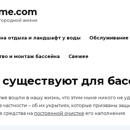
me.com
агородной жизни
на отдыха и ландшафт у воды
Обслуживание 
тво и монтаж бассейна
Свежее
 существуют для ба
уже вошли в нашу жизнь, что этим ныне никого не 
в частности – об их укрытиях, которые призваны за
е средства на
постоянной очистке
его наполнения.