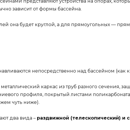
ссейнами представляют устройства на опорах, кото
ычно зависит от формы бассейна.
елей она будет круглой, а для прямоугольных — прям
анавливаются непосредственно над бассейном (как 
й металлический каркас из труб разного сечения, 
евого профиля, покрытый листами поликарбоната (
жем чуть ниже).
ают два вида –
раздвижной (телескопический) и 