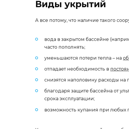
Виды укрытий
А все потому, что наличие такого со
вода в закрытом бассейне (наприм
часто пополнять;
уменьшаются потери тепла – на
об
отпадает необходимость в
постоя
снизятся наполовину расходы на 
благодаря защите бассейна от ул
срока эксплуатации;
возможность купания при любых 