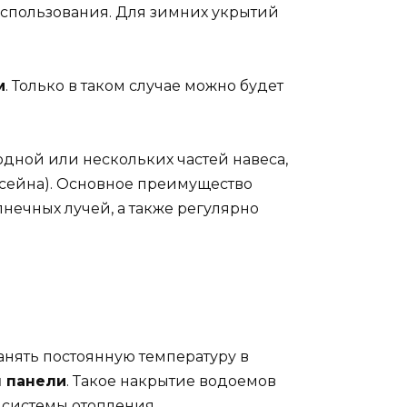
использования. Для зимних укрытий
м
. Только в таком случае можно будет
одной или нескольких частей навеса,
ссейна). Основное преимущество
лнечных лучей, а также регулярно
ранять постоянную температуру в
я панели
. Такое накрытие водоемов
 системы отопления.