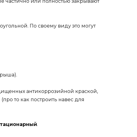
рые частично или полностью закрывают
оугольной. По своему виду это могут
крыша).
защищенных антикоррозийной краской,
про то как построить навес для
стационарный
.