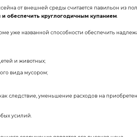
сейна от внешней среды считается павильон из по
м и обеспечить круглогодичным купанием
.
роме уже названной способности обеспечить надл
етей и животных;
ого вида мусором;
как следствие, уменьшение расходов на приобрет
бых усилий.